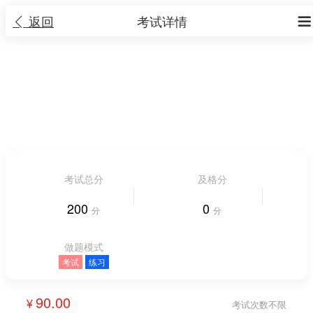
返回
考试详情


2025西财考研金融专硕431考前每日一题
（12月）
20 大题 20 小题
|
考试时长 不限时长
人气 2621


考试总分
及格分
200
0
分
分
做题模式
考试
练习
90.00
考试次数不限
¥