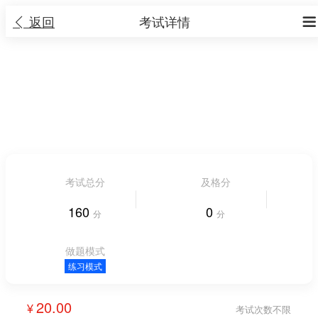
返回
考试详情


2026西财考研税务专硕433考前练习题（12
月）
1 大题 16 小题
|
考试时长 不限时长
人气 991


考试总分
及格分
160
0
分
分
做题模式
练习模式
20.00
考试次数不限
¥