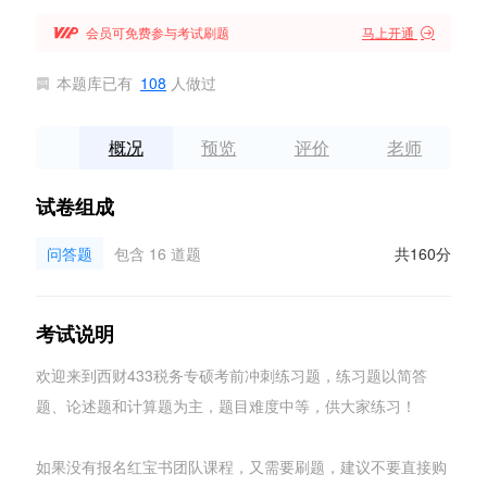

会员可免费参与考试刷题
马上开通

本题库已有
108
人做过

概况
预览
评价
老师
试卷组成
问答题
包含 16 道题
共160分
考试说明
欢迎来到西财433税务专硕考前冲刺练习题，练习题以简答
题、论述题和计算题为主，题目难度中等，供大家练习！
如果没有报名红宝书团队课程，又需要刷题，建议不要直接购