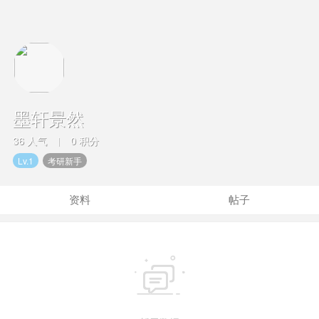
墨轩景然
36 人气
0 积分
|
Lv.1
考研新手
资料
帖子
