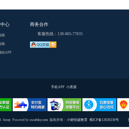
助中心
商务合作
客服热线：138-805-77835
指南
指南
站APP
手机APP
小黑屋
24
Array
Powered by
swufeky.com
版权所有：
小财恒硕教育
蜀ICP备12020230号
技