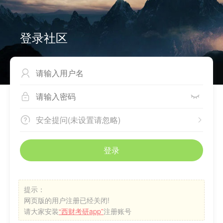
登录社区



安全提问(未设置请忽略)


登录
提示：
网页版的用户注册已经关闭!
请大家安装
“西财考研app”
注册账号