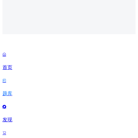

首页

题库

发现
