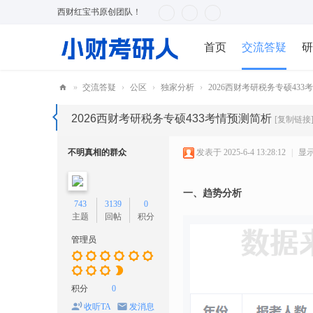
西财红宝书原创团队！
首页
交流答疑
研
»
交流答疑
›
公区
›
独家分析
›
2026西财考研税务专硕433
小
2026西财考研税务专硕433考情预测简析
[复制链接
财
考
不明真相的群众
发表于 2025-6-4 13:28:12
|
显
研
人
一、趋势分析
743
3139
0
主题
回帖
积分
管理员
积分
0
收听TA
发消息