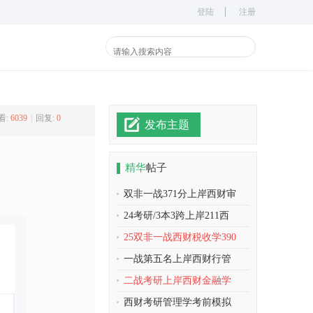
登陆
注册
看:
6039
|
回复:
0
发布主题
精华
帖子
双非一战371分上岸西财审
24考研/3本3跨上岸211西
25双非一战西财税收学390
一战第五名上岸西财行管
二战考研上岸西财金融学
西财考研管理学考前模拟