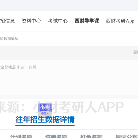
招信息
资料中心
考试中心
西财导学课
西财考研App
考情预测简析
查
]
示全部楼层
来自： 四川