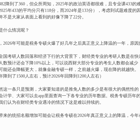
382降到了360，但众所周知，2025年的政治英语都很难，且专业课433的难
25年433的平均分只有118分，而2024年是133分），考虑到试题难度的因素
并不是大家从表面上看到的好像下降了22分。
又是什么情况呢？
，2026年可能是税务专硕火爆了好几年之后真正意义上降温的一年，原因
全国考研人数回落和经济下行的大背景下，财经类专业的考研人数是在快
研人数预计还会下降10%以上，可以说西财大部分专业的考生人数都会减
可能还会降幅更大，就像金融专硕一样，之前越火爆，现在降的就越快。
5年降到了1500人左右，预计2026年回降到1200人左右）
然这一条只是预测，大家要知道的是推免人数的多少是有很大的偶然性的
计学、大家可以去app里面查询一下各专业的历年数据。税务专硕历年的推
，我们认为在财经类专业遇冷的情况下这是难以持续的。
带来的统招名额增加可能会让税务专硕在2026年真正意义上的降温，今