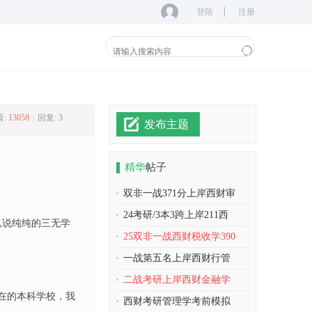
登陆
注册
:
13058
|
回复:
3
发布主题
精华
帖子
双非一战371分上岸西财审
24考研/3本3跨上岸211西
以说纯纯的三无学
25双非一战西财税收学390
一战第五名上岸西财行管
二战考研上岸西财金融学
在的本科学校，我
西财考研管理学考前模拟