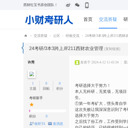
西财红宝书原创团队！
首页
交流答疑
研
»
交流答疑
›
公区
›
经验交流
›
24考研/3本3跨上岸211西
小
24考研/3本3跨上岸211西财农业管理
[复制链接]
财
考
许秀
发表于 2024-4-12 11:43:34
|
显
研
人
1
0
0
考研选择大于努力！
主题
回帖
积分
本人无科研，无奖项，无项目
生。
考研新手
①第一年考矿大，愣头青自学
这次失败让我深深意识到了考
选择大于努力
积分
0
之后找了份工作，工作受到学
收听TA
发消息
自己的经历，已经很难找到一