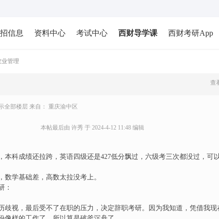
招信息
资料中心
考试中心
西财导学课
西财考研App
财农业管理
查看
示全部楼层
来自： 重庆渝中区
本帖最后由 许秀 于 2024-4-12 11:48 编辑
，本科成绩还拉跨，英语四级还是427低分飘过，六级考三次都没过，可
，数学基础差，高数太拉没考上。
研：
历歧视，最后受不了在职的压力，决定辞职考研。因为我知道，凭借我现
份像样的工作了，所以算是破釜沉舟了